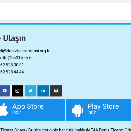
 Ulaşın
li@denizticaretodasi.org.tr
dto@hs01.kep.tr
62 528 00 01
62 528 44 44
App Store
Play Store
İndir
İndir
aret Odası / Bu site içeriğinin her türlü hakkı İMEAK Deniz Ticaret Odası