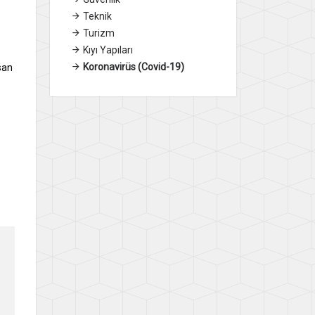
Teknik
Turizm
Kıyı Yapıları
Koronavirüs (Covid-19)
san
a,
LU
er