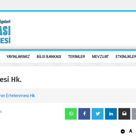
YAYINLARIMIZ
BİLGİ BANKASI
TERİMLER
MEVZUAT
ETKİNLİKLE
esi Hk.
ının Ertelenmesi Hk.
66
A