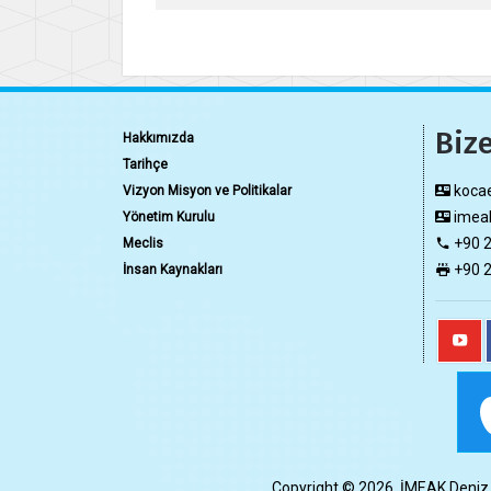
Bize
Hakkımızda
Tarihçe
kocae
Vizyon Misyon ve Politikalar
imeak
Yönetim Kurulu
+90 2
Meclis
+90 2
İnsan Kaynakları
Copyright © 2026, İMEAK Deniz Tic