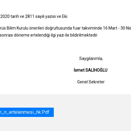
2020 tarih ve 2811 sayılı yazısı ve Eki.
rüs Bilim Kurulu önerileri doğrultusunda fuar takviminde 16 Mart - 30 Ni
onrası döneme ertelendiği ilgi yazı ile bildirilmektedir.
Saygılarıml
İsmet SALİHOĞ
Genel Sekret
_n_n_ertelenmesi_hk.pdf