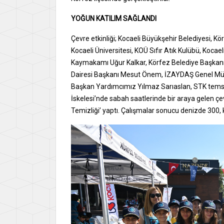
YOĞUN KATILIM SAĞLANDI
Çevre etkinliği; Kocaeli Büyükşehir Belediyesi, K
Kocaeli Üniversitesi, KOÜ Sıfır Atık Kulübü, Kocae
Kaymakamı Uğur Kalkar, Körfez Belediye Başkanı
Dairesi Başkanı Mesut Önem, İZAYDAŞ Genel Mü
Başkan Yardımcımız Yılmaz Sarıaslan, STK temsilcil
İskelesi’nde sabah saatlerinde bir araya gelen çevr
Temizliği’ yaptı. Çalışmalar sonucu denizde 300, 