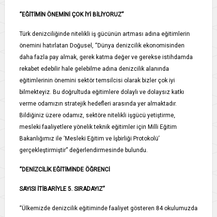
“EĞİTİMİN ÖNEMİNİ ÇOK İYİ BİLİYORUZ”
Türk denizciliğinde nitelikli iş gücünün artması adına eğitimlerin
önemini hatırlatan Doğusel, “Dünya denizcilik ekonomisinden
daha fazla pay almak, gerek katma değer ve gerekse istihdamda
rekabet edebilir hale gelebilme adına denizcilik alanında
eğitimlerinin önemini sektör temsilcisi olarak bizler çok iyi
bilmekteyiz. Bu doğrultuda eğitimlere dolaylı ve dolaysız katkı
verme odamızın stratejik hedefleri arasında yer almaktadır.
Bildiğiniz üzere odamız, sektöre nitelikli işgücü yetiştirme,
mesleki faaliyetlere yönelik teknik eğitimler için Milli Eğitim
Bakanlığımız ile ‘Mesleki Eğitim ve İşbirliği Protokolü’
gerçekleştirmiştir” değerlendirmesinde bulundu.
“DENİZCİLİK EĞİTİMİNDE ÖĞRENCİ
SAYISI İTİBARİYLE 5. SIRADAYIZ”
“Ülkemizde denizcilik eğitiminde faaliyet gösteren 84 okulumuzda