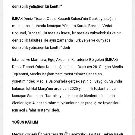
denizcilik yetiştiren bir kenttir”
İMEAK Deniz Ticaret Odası Kocaeli Şubesi'nin Ocak ayı olağan
meclis toplantısında konuşan Yönetim Kurulu Başkanı Vedat
Doğusel, “Kocaeli, iki meslek lisesi, bir meslek yüksekokulu ve bir
denizcilik fakültesi ile aynı zamanda Türkiye'ye ve dünyada
denizcilik yetiştiren bir kenttir” dedi
İstanbul ve Marmara, Ege, Akdeniz, Karadeniz Bölgeleri (İMEAK)
Deniz Ticaret Odası Kocaeli Şubesi'nin Ocak ayı 28. Olağan Meclis
Toplantısı, Meclis Başkan Yardımcısı Yılmaz Sarıaslan
yönetimindeki Meclis Salonu'nda gerçekleştirildi. Saygı duruşunda
bulunan İstiklal Marşı'nın ardından 2025 yılının ilk toplantısında
konuşan Sarıaslan, “Kartalkaya'daki otelde ölenlerde ölenlerin
ölenleri için Allah'tan rahmet, yakınlarına başsağlığı ve faydalılar
için acil şifalar sistemi” dedi.
YOĞUN KATILIM
Meclis; Kocaeli Üniversitesi (KOÜ) Denizcilik Fakültesi Dekan Vekili