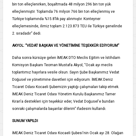
bin ton elleçlenirken, boşaltmada 48 milyon 296 bin ton yük
elleçlenmiştir. Toplamda 76 milyon 766 bin ton elleçlenmiş ve
Türkiye toplamında %15.8’lik pay alınmıştır. Konteyner
elleçlemesinde, ilimiz toplam 2.123.873 TEU ile Türkiye genelinde
2. sıradadır” dedi.
AKYOL: “VEDAT BAŞKAN VE YÖNETİMİNE TEŞEKKÜR EDİYORUM”
Daha sonra kürsüye gelen İMEAK DTO Meclis Eğitim ve İstihdam
Komisyon Başkanı Teoman Mustafa Akyol, "Ocak ayı meclis
toplantımız hayırlara vesile olsun. Sayın Şube Başkanımız Vedat
Doğusel ve yönetimine davetleri için ediyorum. İMEAK Deniz
Ticaret Odası Kocaeli Şubemizin yaptığı çalışmaları takip etmek.
İMEAK Deniz Ticaret Odası Yönetim Kurulu Başkanımız Tamer
Kıran'a destekleri için teşekkür eder, Vedat Doğusel'e bundan
sonraki çalışmalarda başarılar dilerim” ifadesini kullandı.
SUNUM YAPILDI
İMEAK Deniz Ticaret Odası Kocaeli Şubesi'nin Ocak ayı 28. Olağan