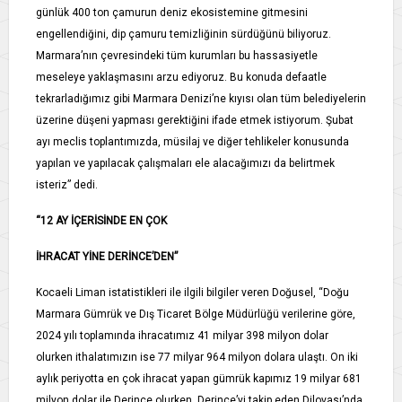
günlük 400 ton çamurun deniz ekosistemine gitmesini
engellendiğini, dip çamuru temizliğinin sürdüğünü biliyoruz.
Marmara’nın çevresindeki tüm kurumları bu hassasiyetle
meseleye yaklaşmasını arzu ediyoruz. Bu konuda defaatle
tekrarladığımız gibi Marmara Denizi’ne kıyısı olan tüm belediyelerin
üzerine düşeni yapması gerektiğini ifade etmek istiyorum. Şubat
ayı meclis toplantımızda, müsilaj ve diğer tehlikeler konusunda
yapılan ve yapılacak çalışmaları ele alacağımızı da belirtmek
isteriz” dedi.
“12 AY İÇERİSİNDE EN ÇOK
İHRACAT YİNE DERİNCE’DEN”
Kocaeli Liman istatistikleri ile ilgili bilgiler veren Doğusel, “Doğu
Marmara Gümrük ve Dış Ticaret Bölge Müdürlüğü verilerine göre,
2024 yılı toplamında ihracatımız 41 milyar 398 milyon dolar
olurken ithalatımızın ise 77 milyar 964 milyon dolara ulaştı. On iki
aylık periyotta en çok ihracat yapan gümrük kapımız 19 milyar 681
milyon dolar ile Derince olurken, Derince’yi takip eden Dilovası’nda