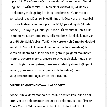
toplam 19.412 öğrenci eğitim almaktadır” diyen Başkan Vedat
Doğusel, “14 Üniversite, 16 Meslek Yüksekokulu, 54 Meslek
Liselerinin yer aldığı dağılımda öğrencilerin %44’ü üniversite
yerleşkesindedir. Denizcilik eğitiminde ilk üçte yer alan İstanbul,
İzmir ve Trabzon illerinin toplamda %58,2 pay aldığı dağılımda
Kocaeli, 5. sırayı teşkil etmiştir. Kocaeli Üniversitesi Denizcilik
Fakültesi ve Karamürsel Denizcilik Meslek Yüksekokulu’nun yanı
sıra Gölcük Şehit Volkan Tantürk ile Hereke Nuh Çimento Mesleki
ve Teknik Anadolu Liseleri ilimizde denizcilik alanında eğitim
veren okullarımızdır. Liselerimizde; gemi inşa, gemi makineleri
işletme, güverte işletme, üniversite ve yüksek okulumuzda ise;
deniz ulaştırma ve işletme, gemi makineleri işletmeciliği, gemi
inşaatı, gemi makineleri ile güverte dallarında öğrenci
yetiştirmektedirler” açıklamalarında bulundu.
“HEDEFLEDİĞİMİZ NOKTAYA ULAŞACAĞIZ”
Kocaeli’nin yakın zamanda denizcilik hedefleri konusunda hak
ettiği yerlere geleceğine inandığını da belirten Doğusel, “İMEAK
Deniz Ticaret Odası Kocaeli Şubesi olarak denizciliği çok