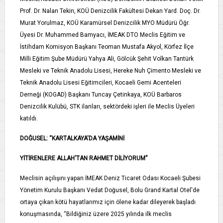
Prof. Dr. Nalan Tekin, KOÜ Denizcilik Fakültesi Dekan Yard. Doç. Dr.
Murat Yorulmaz, KOÜ Karamürsel Denizcilik MYO Müdürü Öğr.
Üyesi Dr. Muhammed Bamyacı, İMEAK DTO Meclis Eğitim ve
İstihdam Komisyon Başkanı Teoman Mustafa Akyol, Körfez İlçe
Milli Eğitim Şube Müdürü Yahya Ali, Gölcük Şehit Volkan Tantürk
Mesleki ve Teknik Anadolu Lisesi, Hereke Nuh Çimento Mesleki ve
Teknik Anadolu Lisesi Eğitimcileri, Kocaeli Gemi Acenteleri
Derneği (KOGAD) Başkanı Tuncay Çetinkaya, KOÜ Barbaros
Denizcilik Kulübü, STK ilanları, sektördeki işleri ile Meclis Üyeleri
katıldı.
DOĞUSEL: “KARTALKAYA'DA YAŞAMİNİ
YİTİRENLERE ALLAH'TAN RAHMET DİLİYORUM”
Meclisin açılışını yapan İMEAK Deniz Ticaret Odası Kocaeli Şubesi
Yönetim Kurulu Başkanı Vedat Doğusel, Bolu Grand Kartal Otel'de
ortaya çıkan kötü hayatlarımız için ölene kadar dileyerek başladı
konuşmasında, “Bildiğiniz üzere 2025 yılında ilk meclis