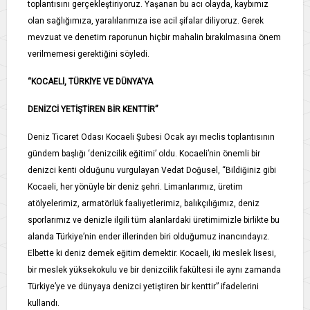
toplantısını gerçekleştiriyoruz. Yaşanan bu acı olayda, kaybımız
olan sağlığımıza, yaralılarımıza ise acil şifalar diliyoruz. Gerek
mevzuat ve denetim raporunun hiçbir mahalin bırakılmasına önem
verilmemesi gerektiğini söyledi.
“KOCAELİ, TÜRKİYE VE DÜNYA'YA
DENİZCİ YETİŞTİREN BİR KENTTİR”
Deniz Ticaret Odası Kocaeli Şubesi Ocak ayı meclis toplantısının
gündem başlığı ‘denizcilik eğitimi’ oldu. Kocaeli’nin önemli bir
denizci kenti olduğunu vurgulayan Vedat Doğusel, “Bildiğiniz gibi
Kocaeli, her yönüyle bir deniz şehri. Limanlarımız, üretim
atölyelerimiz, armatörlük faaliyetlerimiz, balıkçılığımız, deniz
sporlarımız ve denizle ilgili tüm alanlardaki üretimimizle birlikte bu
alanda Türkiye’nin ender illerinden biri olduğumuz inancındayız.
Elbette ki deniz demek eğitim demektir. Kocaeli, iki meslek lisesi,
bir meslek yüksekokulu ve bir denizcilik fakültesi ile aynı zamanda
Türkiye’ye ve dünyaya denizci yetiştiren bir kenttir” ifadelerini
kullandı.