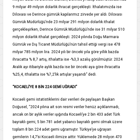
9 milyar 49 milyon dolarlık ihracat gerçekleşti. İthalatımızda ise
Dilovası ve Derince gümrük kapılarımız zirvede yer aldı. Dilovası
Gümrük Müdürlüğü’nde 23 milyar 291 milyon dolarlık ithalat
gerçekleşirken, Derince Gümrük Müdürlüğü’nde ise 31 milyar 510
milyon dolarlık ithalat gerçekleşti. 2024 yılında Doğu Marmara
Gümrük ve Dış Ticaret Müdürlüğü’nün tahsil ettiği vergi ise 478
milyar 785 milyon lira. 2024 yılı bir önceki yıla göre yıllık bazda
ihracatta % 8,7 artış, ithalatta ise -%3,3 azalış görülmüştür. 2024
Aralık ayı itibariyle aylık bazda ise bir önceki aya göre ihracatta
%25,4, ithalatta ise %7,2’lik artışlar yaşandı” dedi.
“KOCAELİ’YE 8 BİN 224 GEMİ UĞRADI”
Kocaeli gemi istatistiklerini dair verileri de paylaşan Başkan
Doğusel, “2024 yılına ait son resmi veriler henüz açıklanmadı,
ancak on bir aylık veriler ışığında Kocaeli’ye 2 bin 433 adet Türk
bayraklı gemi, 5 bin 781 adet yabancı bayraklı gemi olmak üzere
toplam 8 bin 224 adet gemi uğramıştır. Türkiye’ye uğrayan
gemilerin 14,7’si Kocaeli ilimize aittir. Yüklemede 28 milyon 470