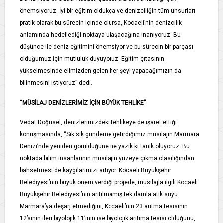
önemsiyoruz. İyi bir eğitim oldukça ve denizciliğin tüm unsurları
pratik olarak bu sürecin içinde olursa, Kocaeli’nin denizcilik
anlamında hedeflediği noktaya ulaşacağına inanıyoruz. Bu
düşünce ile deniz eğitimini önemsiyor ve bu sürecin bir parçası
olduğumuz için mutluluk duyuyoruz. Eğitim çıtasının
yükselmesinde elimizden gelen her şeyi yapacağımızın da
bilinmesini istiyoruz” dedi.
“MÜSİLAJ DENİZLERİMİZ İÇİN BÜYÜK TEHLİKE”
Vedat Doğusel, denizlerimizdeki tehlikeye de işaret ettiği
konuşmasında, “Sık sık gündeme getirdiğimiz müsilajın Marmara
Denizi’nde yeniden görüldüğüne ne yazık ki tanık oluyoruz. Bu
noktada bilim insanlarının müsilajın yüzeye çıkma olasılığından
bahsetmesi de kaygılarımızı artıyor. Kocaeli Büyükşehir
Belediyesi’nin büyük önem verdiği projede, müsilajla ilgili Kocaeli
Büyükşehir Belediyesi’nin arıtılmamış tek damla atık suyu
Marmara’ya deşarj etmediğini, Kocaeli’nin 23 arıtma tesisinin
12’sinin ileri biyolojik 11’inin ise biyolojik arıtıma tesisi olduğunu,